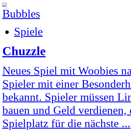
Spiele
Chuzzle
Neues Spiel mit Woobies n
Spieler mit einer Besonderhe
bekannt. Spieler müssen Li
bauen und Geld verdienen, 
Spielplatz für die nächste ...