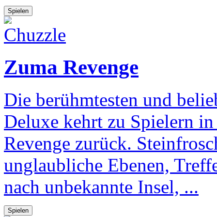
Spielen
Zuma Revenge
Die berühmtesten und belie
Deluxe kehrt zu Spielern i
Revenge zurück. Steinfrosc
unglaubliche Ebenen, Treffe
nach unbekannte Insel, ...
Spielen