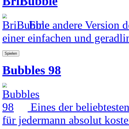
BriBubble
Eine andere Version d
einer einfachen und geradlin
Spielen
Bubbles 98
Eines der beliebtesten
für jedermann absolut kosten