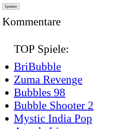
Spielen
Kommentare
TOP Spiele:
BriBubble
Zuma Revenge
Bubbles 98
Bubble Shooter 2
Mystic India Pop