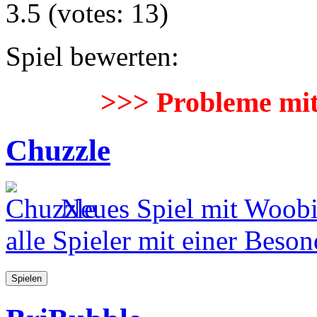
3.5
(votes:
13
)
Spiel bewerten:
>>> Probleme mit
Chuzzle
Neues Spiel mit Woob
alle Spieler mit einer Beson
Spielen