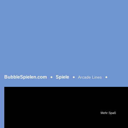
BubbleSpielen.com
Spiele
Arcade Lines
Mehr Spaß