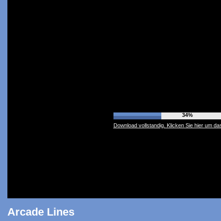
37%
Download vollstandig. Klicken Sie hier um das
Arcade Lines