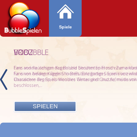
Spiele
BRIBUBBLE
VOOZ
Eine andere Version des Bubble Shooter Spiel mit einer einfa
Fans von flauschigen Kugeln und berühmten Frosch Zuma könne
für einen Anfänger Regeln. In BriBubble finden Sie eine vereinfa
Fans von beiden Kugeln Shooters. Einzigartiges Spiel Vooz wird
klassischen Regeln, können ihre Genauigkeit und Aufmerksamkei
Charaktere des Spiels Woobies Winter und Chuzzle, müde von 
beschlossen,...
SPIELEN
SPIELEN