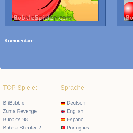
Kommentare
TOP Spiele:
Sprache:
BriBubble
Deutsch
Zuma Revenge
English
Bubbles 98
Espanol
Bubble Shooter 2
Portugues