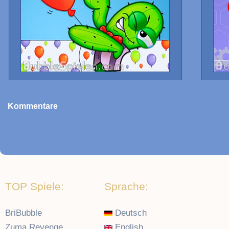
Kommentare
TOP Spiele:
Sprache:
BriBubble
Deutsch
Zuma Revenge
English