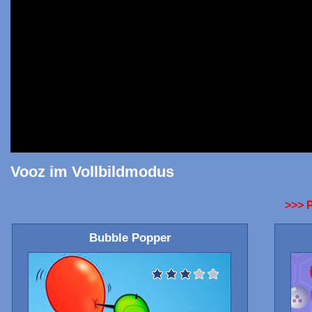
Vooz im Vollbildmodus
>>> 
Bubble Popper