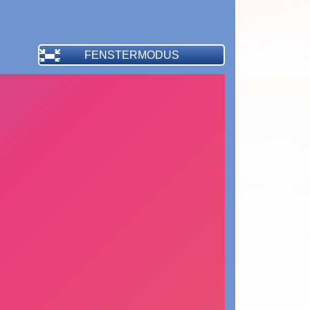
FENSTERMODUS