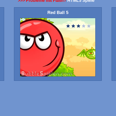
>>> Probleme mit Flash?
HTML5 Spiele
Red Ball 5