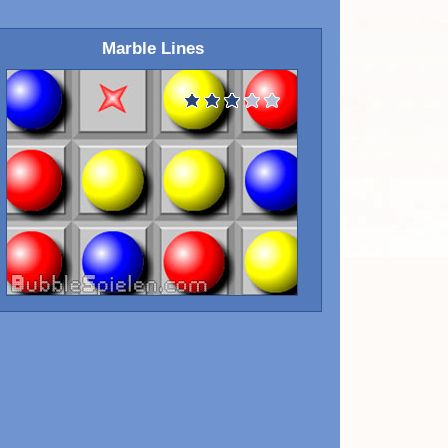
Marble Lines