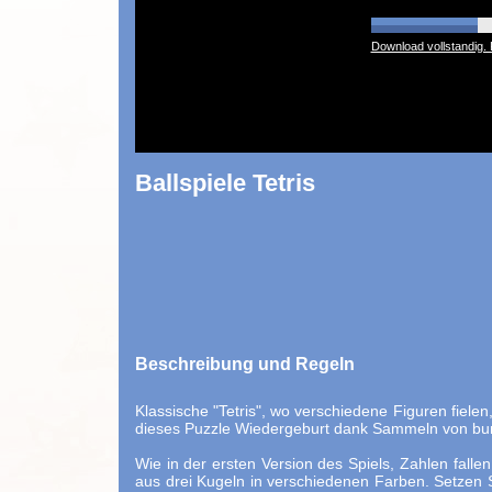
Download vollstandig. 
Ballspiele Tetris
Beschreibung und Regeln
Klassische "Tetris", wo verschiedene Figuren fielen, 
dieses Puzzle Wiedergeburt dank Sammeln von bu
Wie in der ersten Version des Spiels, Zahlen falle
aus drei Kugeln in verschiedenen Farben. Setzen S