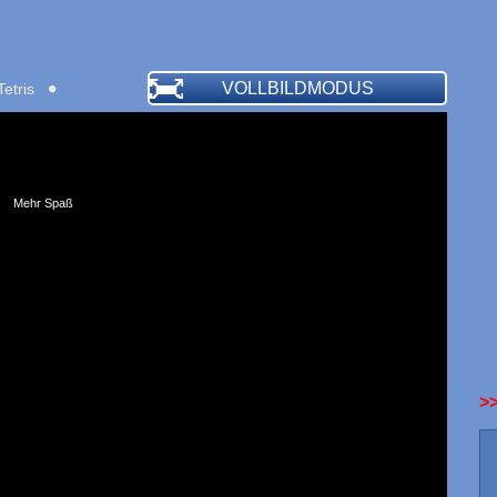
VOLLBILDMODUS
Tetris
Mehr Spaß
>