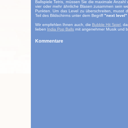
Ballspiele Tetris, müssen Sie die maximale Anzah
vier oder mehr ähnliche Blasen zusammen sein wer
Punkten. Um das Level zu überschreiten, musst du
Teil des Bildschirms unter dem Begriff
"next level"
Wir empfehlen Ihnen auch, die
Bubble Hit Spiel
, da
lieben
India Pop Balls
mit angenehmer Musik und bu
Kommentare