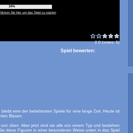
38%
Klicken Sie hier um das Spiel zu starten
2.0
(votes:
5
)
Spiel bewerten:
bleibt eine der beliebtesten Spiele für eine lange Zeit. Heute ist
nten Blasen.
n von oben. Aber jetzt sind sie alle von einem Typ und bestehen
ie diese Figuren in einer besonderen Weise unten in das Spiel