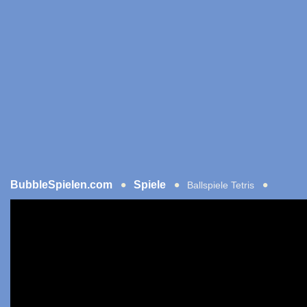
BubbleSpielen.com
Spiele
Ballspiele Tetris